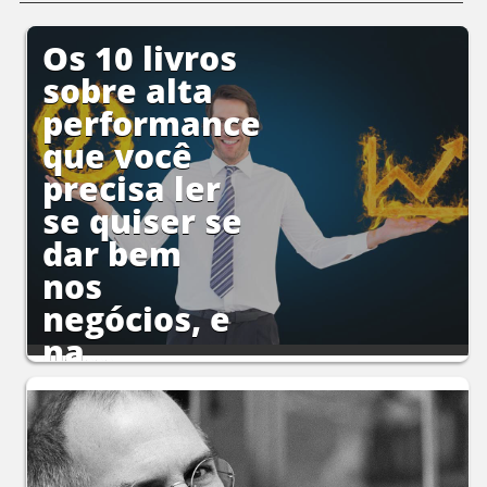
Os 10 livros
sobre alta
performance
que você
precisa ler
se quiser se
dar bem
nos
negócios, e
na...