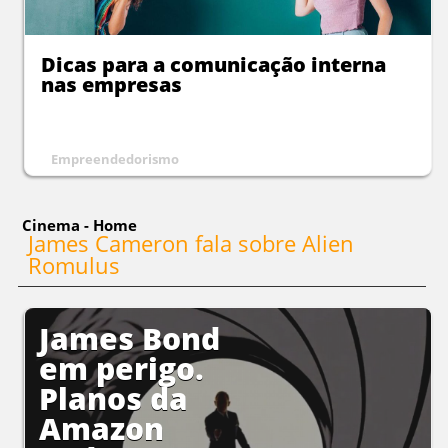
Dicas para a comunicação interna
nas empresas
Empreendedorismo
Cinema - Home
James Cameron fala sobre Alien
Romulus
James Bond
em perigo.
Planos da
Amazon