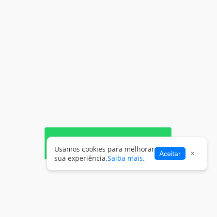
Share WhatsApp
Usamos cookies para melhorar
×
Aceitar
sua experiência.
Saiba mais
.