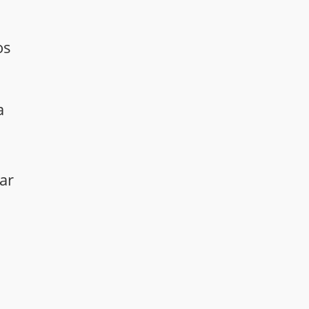
os
a
ar