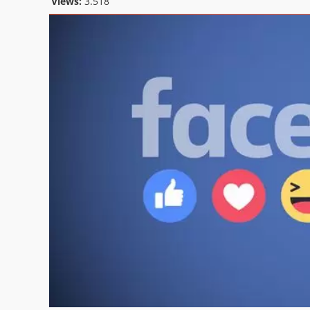
Views:
3.518