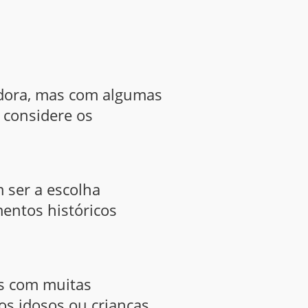
iadora, mas com algumas
, considere os
m ser a escolha
entos históricos
os com muitas
os idosos ou crianças