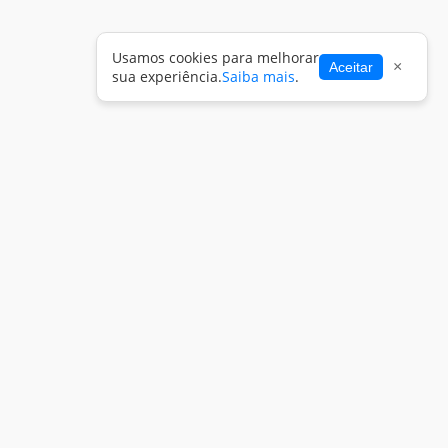
Usamos cookies para melhorar
×
Aceitar
sua experiência.
Saiba mais
.
Copyright 2026 -
Entrar
eZoop!
Publicações
Fale Conosco
Termos de utilização