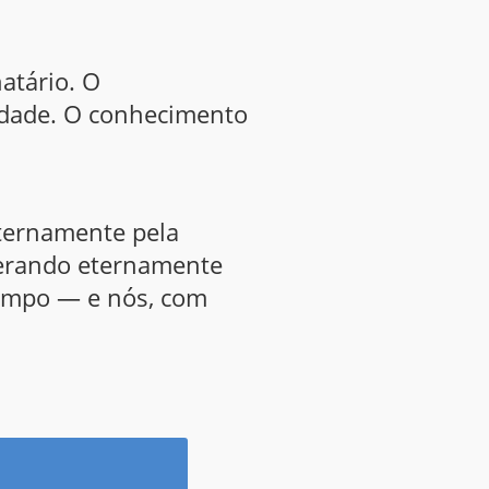
natário. O
cidade. O conhecimento
eternamente pela
cerando eternamente
tempo — e nós, com