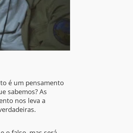
ento é um pensamento
que sabemos? As
ento nos leva a
verdadeiras.
e o falso, mas será