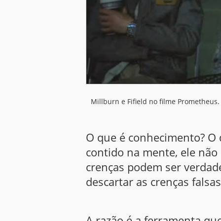
Millburn e Fifield no filme Prometheus.
O que é conhecimento? O 
contido na mente, ele nã
crenças podem ser verdade
descartar as crenças falsa
A razão é a ferramenta que