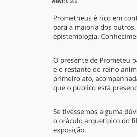
Views:
8.586
Prometheus é rico em con
para a maioria dos outros.
epistemologia. Conhecime
O presente de Prometeu pa
e o restante do reino ani
primeiro ato, acompanhada
que o público está presen
Se tivéssemos alguma dúv
o oráculo arquetípico do 
exposição.