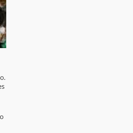
o.
es
to