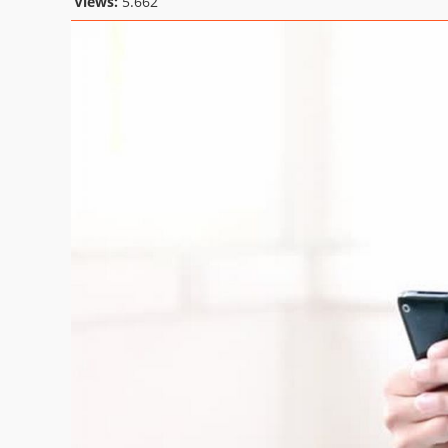
Views:
5.662