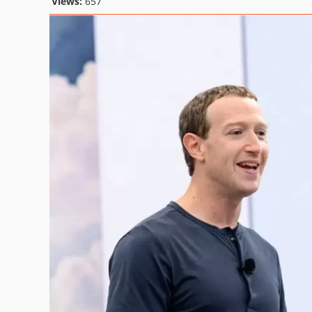
Views:
657