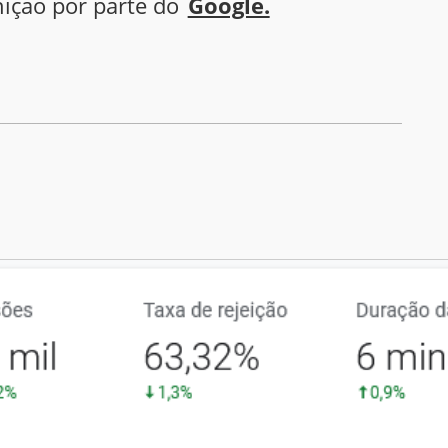
ição por parte do
Google.
_________________________________________________________________________________