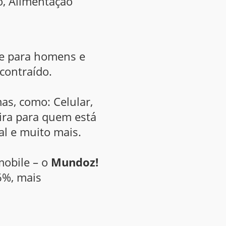
o, Alimentação
se para homens e
contraído.
as, como: Celular,
ira para quem está
l e muito mais.
mobile – o
Mundoz!
6%, mais