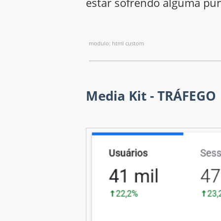
estar sofrendo alguma pun
modulo: html custom
_____________________________________________________
Media Kit - TRÁFEGO