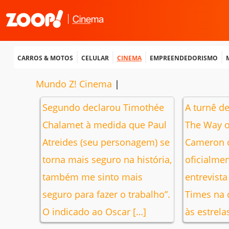
Carros & Motos
Celular
Cinema
Empreendedorismo
Mundo Z! Cinema
|
Segundo declarou Timothée
A turnê de
Chalamet à medida que Paul
The Way o
Atreides (seu personagem) se
Cameron 
torna mais seguro na história,
oficialme
também me sinto mais
entrevist
seguro para fazer o trabalho”.
Times na q
O indicado ao Oscar […]
às estrela