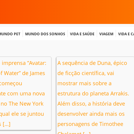
Mundo Pet
Mundo dos Sonhos
Vida e Saúde
Viagem
Vida e 
 imprensa “Avatar:
A sequência de Duna, épico
f Water” de James
de ficção científica, vai
começou
mostrar mais sobre a
nte com uma nova
estrutura do planeta Arrakis.
a no The New York
Além disso, a história deve
ual ele se juntou
desenvolver ainda mais os
s […]
personagens de Timothee